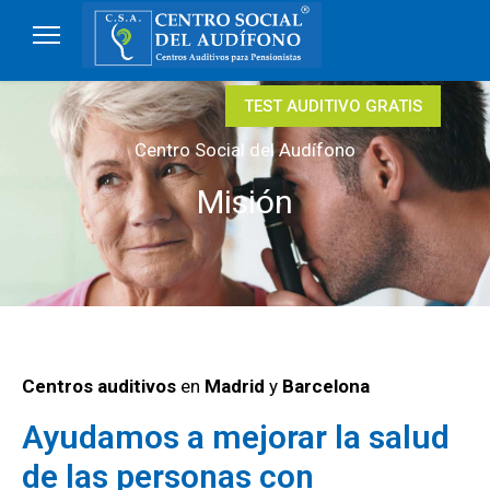
TEST AUDITIVO GRATIS
Centro Social del Audífono
Misión
Centros auditivos
en
Madrid
y
Barcelona
Ayudamos a mejorar la salud
de las personas con